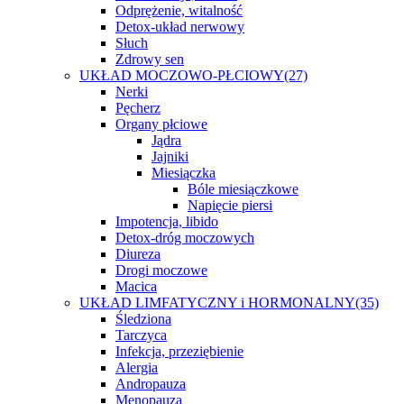
Odprężenie, witalność
Detox-układ nerwowy
Słuch
Zdrowy sen
UKŁAD MOCZOWO-PŁCIOWY
(27)
Nerki
Pęcherz
Organy płciowe
Jądra
Jajniki
Miesiączka
Bóle miesiączkowe
Napięcie piersi
Impotencja, libido
Detox-dróg moczowych
Diureza
Drogi moczowe
Macica
UKŁAD LIMFATYCZNY i HORMONALNY
(35)
Śledziona
Tarczyca
Infekcja, przeziębienie
Alergia
Andropauza
Menopauza