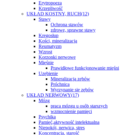
Erytropoeza
Krzepliwość
UKŁAD KOSTNY, RUCH
(12)
Stawy
Ochrona stawów
zdrowe, sprawne stawy
Kręgosłup
Kości, mineralizacja
Reumatyzm
Wzrost
Korzonki nerwowe
Mięśnie
Prawidłowe funkcjonowanie mięśni
Uzębienie
Mineralizacja zębów
Próchnica
Wyrzynanie się zębów
UKŁAD NERWOWY
(17)
Mózg
praca mózgu u osób starszych
wzmocnienie pamięci
Psychika
Pamięć,aktywność intelektualna
Niepokój, nerwica, stres
Koncentracja, starość