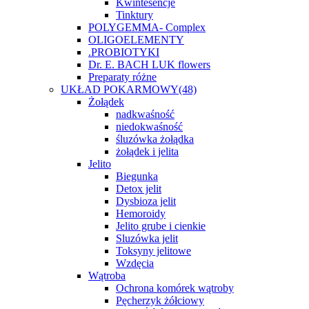
Kwintesencje
Tinktury
POLYGEMMA- Complex
OLIGOELEMENTY
.PROBIOTYKI
Dr. E. BACH LUK flowers
Preparaty różne
UKŁAD POKARMOWY
(48)
Żołądek
nadkwaśność
niedokwaśność
śluzówka żołądka
żołądek i jelita
Jelito
Biegunka
Detox jelit
Dysbioza jelit
Hemoroidy
Jelito grube i cienkie
Sluzówka jelit
Toksyny jelitowe
Wzdęcia
Wątroba
Ochrona komórek wątroby
Pęcherzyk żółciowy