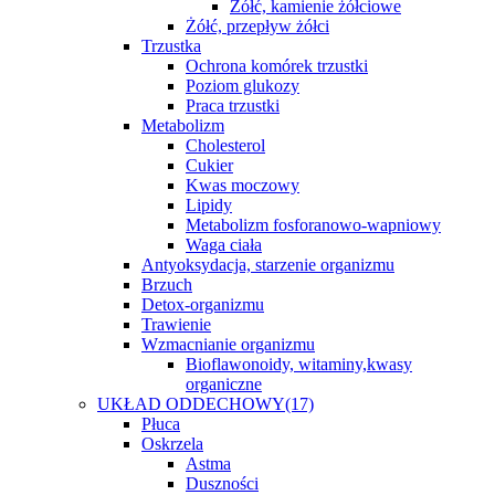
Żółć, kamienie żółciowe
Żółć, przepływ żółci
Trzustka
Ochrona komórek trzustki
Poziom glukozy
Praca trzustki
Metabolizm
Cholesterol
Cukier
Kwas moczowy
Lipidy
Metabolizm fosforanowo-wapniowy
Waga ciała
Antyoksydacja, starzenie organizmu
Brzuch
Detox-organizmu
Trawienie
Wzmacnianie organizmu
Bioflawonoidy, witaminy,kwasy
organiczne
UKŁAD ODDECHOWY
(17)
Płuca
Oskrzela
Astma
Duszności