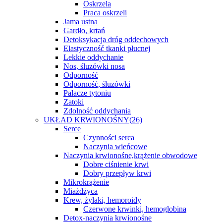
Oskrzela
Praca oskrzeli
Jama ustna
Gardło, krtań
Detoksykacja dróg oddechowych
Elastyczność tkanki płucnej
Lekkie oddychanie
Nos, śluzówki nosa
Odporność
Odporność, śluzówki
Palacze tytoniu
Zatoki
Zdolność oddychania
UKŁAD KRWIONOŚNY
(26)
Serce
Czynności serca
Naczynia wieńcowe
Naczynia krwionośne,krążenie obwodowe
Dobre ciśnienie krwi
Dobry przepływ krwi
Mikrokrążenie
Miażdżyca
Krew, żylaki, hemoroidy
Czerwone krwinki, hemoglobina
Detox-naczynia krwionośne