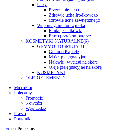
Uszy
Przewianie ucha
Zdrowie ucha środkowego
zdrowie ucha zewnętrznego
Wspomaganie funkcji oka
Funkcje siatkówki
Praca przy komputerze
KOSMETYKI NATURALNE
(6)
GEMMO KOSMETYKI
Gemmo Kąpiele
Maści pielęgnacyjne
Nalewki, wyciągi na skórę
Oleje pielęgnacyjne na skórę
KOSMETYKI
OLIGOELEMENTY
MicroFlor
Polecamy
Promocje
Nowości
Wyprzedaż
Prawo
Poradnik
Home
› Polecamy