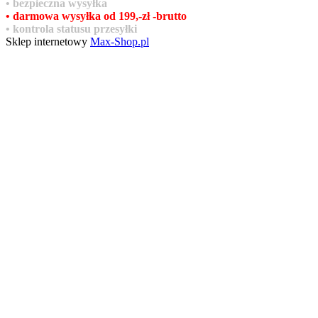
•
bezpieczna wysyłka
•
darmowa wysyłka od 199,-zł
-brutto
•
kontrola statusu przesyłki
Sklep internetowy
Max-Shop.pl