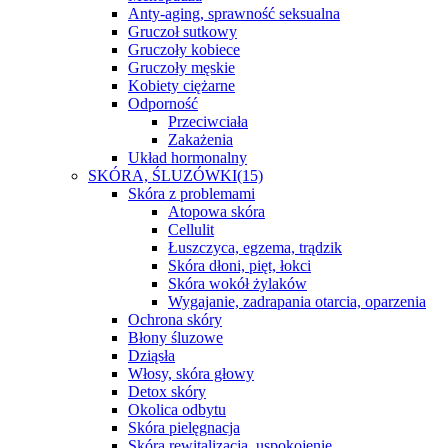
Anty-aging, sprawność seksualna
Gruczoł sutkowy
Gruczoły kobiece
Gruczoły męskie
Kobiety ciężarne
Odporność
Przeciwciała
Zakażenia
Układ hormonalny
SKÓRA, ŚLUZÓWKI
(15)
Skóra z problemami
Atopowa skóra
Cellulit
Łuszczyca, egzema, trądzik
Skóra dłoni, pięt, łokci
Skóra wokół żylaków
Wygajanie, zadrapania otarcia, oparzenia
Ochrona skóry
Błony śluzowe
Dziąsła
Włosy, skóra głowy
Detox skóry
Okolica odbytu
Skóra pielęgnacja
Skóra rewitalizacja, uspokojenie