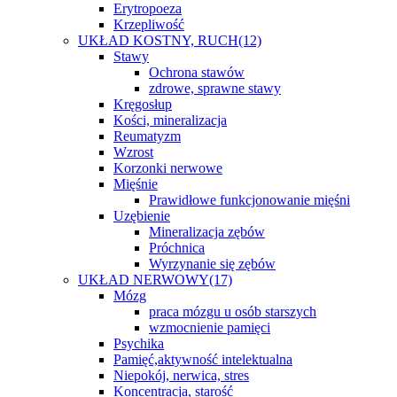
Erytropoeza
Krzepliwość
UKŁAD KOSTNY, RUCH
(12)
Stawy
Ochrona stawów
zdrowe, sprawne stawy
Kręgosłup
Kości, mineralizacja
Reumatyzm
Wzrost
Korzonki nerwowe
Mięśnie
Prawidłowe funkcjonowanie mięśni
Uzębienie
Mineralizacja zębów
Próchnica
Wyrzynanie się zębów
UKŁAD NERWOWY
(17)
Mózg
praca mózgu u osób starszych
wzmocnienie pamięci
Psychika
Pamięć,aktywność intelektualna
Niepokój, nerwica, stres
Koncentracja, starość