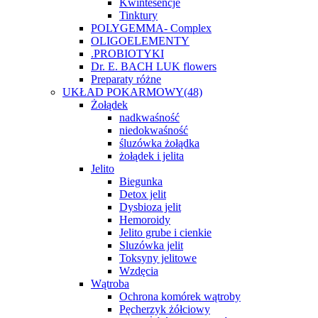
Kwintesencje
Tinktury
POLYGEMMA- Complex
OLIGOELEMENTY
.PROBIOTYKI
Dr. E. BACH LUK flowers
Preparaty różne
UKŁAD POKARMOWY
(48)
Żołądek
nadkwaśność
niedokwaśność
śluzówka żołądka
żołądek i jelita
Jelito
Biegunka
Detox jelit
Dysbioza jelit
Hemoroidy
Jelito grube i cienkie
Sluzówka jelit
Toksyny jelitowe
Wzdęcia
Wątroba
Ochrona komórek wątroby
Pęcherzyk żółciowy