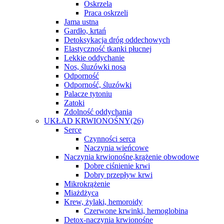
Oskrzela
Praca oskrzeli
Jama ustna
Gardło, krtań
Detoksykacja dróg oddechowych
Elastyczność tkanki płucnej
Lekkie oddychanie
Nos, śluzówki nosa
Odporność
Odporność, śluzówki
Palacze tytoniu
Zatoki
Zdolność oddychania
UKŁAD KRWIONOŚNY
(26)
Serce
Czynności serca
Naczynia wieńcowe
Naczynia krwionośne,krążenie obwodowe
Dobre ciśnienie krwi
Dobry przepływ krwi
Mikrokrążenie
Miażdżyca
Krew, żylaki, hemoroidy
Czerwone krwinki, hemoglobina
Detox-naczynia krwionośne