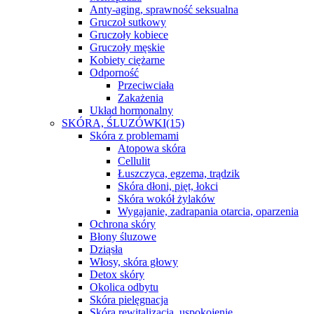
Anty-aging, sprawność seksualna
Gruczoł sutkowy
Gruczoły kobiece
Gruczoły męskie
Kobiety ciężarne
Odporność
Przeciwciała
Zakażenia
Układ hormonalny
SKÓRA, ŚLUZÓWKI
(15)
Skóra z problemami
Atopowa skóra
Cellulit
Łuszczyca, egzema, trądzik
Skóra dłoni, pięt, łokci
Skóra wokół żylaków
Wygajanie, zadrapania otarcia, oparzenia
Ochrona skóry
Błony śluzowe
Dziąsła
Włosy, skóra głowy
Detox skóry
Okolica odbytu
Skóra pielęgnacja
Skóra rewitalizacja, uspokojenie