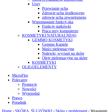
Uszy
Przewianie ucha
Zdrowie ucha środkowego
zdrowie ucha zewnętrznego
Wspomaganie funkcji oka
Funkcje siatkówki
Praca przy komputerze
KOSMETYKI NATURALNE
(6)
GEMMO KOSMETYKI
Gemmo Kąpiele
Maści pielęgnacyjne
Nalewki, wyciągi na skórę
Oleje pielęgnacyjne na skórę
KOSMETYKI
OLIGOELEMENTY
MicroFlor
Polecamy
Promocje
Nowości
Wyprzedaż
Prawo
Poradnik
Home
›
SKÓRA, ŚLUZÓWKI
›
Skóra z problemami
› Wygajanie,