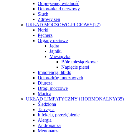
Odprężenie, witalność
Detox-układ nerwowy
Słuch
Zdrowy sen
UKŁAD MOCZOWO-PŁCIOWY
(27)
Nerki
Pęcherz
Organy płciowe
Jądra
Jajniki
Miesiączka
Bóle miesiączkowe
Napięcie piersi
Impotencja, libido
Detox-dróg moczowych
Diureza
Drogi moczowe
Macica
UKŁAD LIMFATYCZNY i HORMONALNY
(35)
Śledziona
Tarczyca
Infekcja, przeziębienie
Alergia
Andropauza
Menopauza