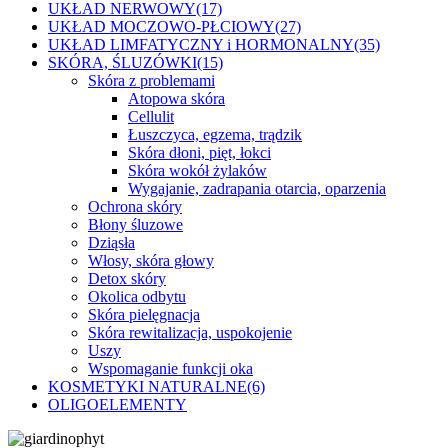
UKŁAD NERWOWY
(17)
UKŁAD MOCZOWO-PŁCIOWY
(27)
UKŁAD LIMFATYCZNY i HORMONALNY
(35)
SKÓRA, ŚLUZÓWKI
(15)
Skóra z problemami
Atopowa skóra
Cellulit
Łuszczyca, egzema, trądzik
Skóra dłoni, pięt, łokci
Skóra wokół żylaków
Wygajanie, zadrapania otarcia, oparzenia
Ochrona skóry
Błony śluzowe
Dziąsła
Włosy, skóra głowy
Detox skóry
Okolica odbytu
Skóra pielęgnacja
Skóra rewitalizacja, uspokojenie
Uszy
Wspomaganie funkcji oka
KOSMETYKI NATURALNE
(6)
OLIGOELEMENTY