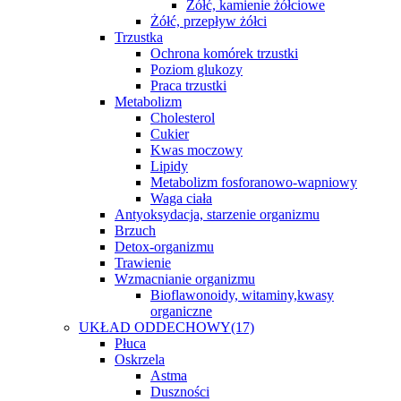
Żółć, kamienie żółciowe
Żółć, przepływ żółci
Trzustka
Ochrona komórek trzustki
Poziom glukozy
Praca trzustki
Metabolizm
Cholesterol
Cukier
Kwas moczowy
Lipidy
Metabolizm fosforanowo-wapniowy
Waga ciała
Antyoksydacja, starzenie organizmu
Brzuch
Detox-organizmu
Trawienie
Wzmacnianie organizmu
Bioflawonoidy, witaminy,kwasy
organiczne
UKŁAD ODDECHOWY
(17)
Płuca
Oskrzela
Astma
Duszności