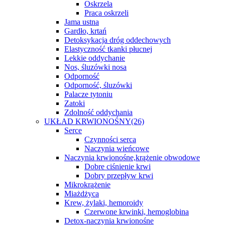
Oskrzela
Praca oskrzeli
Jama ustna
Gardło, krtań
Detoksykacja dróg oddechowych
Elastyczność tkanki płucnej
Lekkie oddychanie
Nos, śluzówki nosa
Odporność
Odporność, śluzówki
Palacze tytoniu
Zatoki
Zdolność oddychania
UKŁAD KRWIONOŚNY
(26)
Serce
Czynności serca
Naczynia wieńcowe
Naczynia krwionośne,krążenie obwodowe
Dobre ciśnienie krwi
Dobry przepływ krwi
Mikrokrążenie
Miażdżyca
Krew, żylaki, hemoroidy
Czerwone krwinki, hemoglobina
Detox-naczynia krwionośne