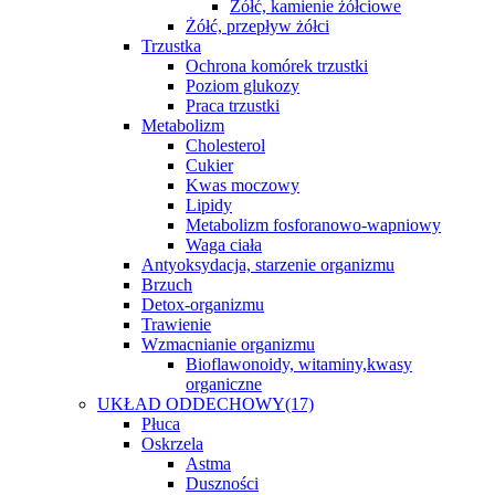
Żółć, kamienie żółciowe
Żółć, przepływ żółci
Trzustka
Ochrona komórek trzustki
Poziom glukozy
Praca trzustki
Metabolizm
Cholesterol
Cukier
Kwas moczowy
Lipidy
Metabolizm fosforanowo-wapniowy
Waga ciała
Antyoksydacja, starzenie organizmu
Brzuch
Detox-organizmu
Trawienie
Wzmacnianie organizmu
Bioflawonoidy, witaminy,kwasy
organiczne
UKŁAD ODDECHOWY
(17)
Płuca
Oskrzela
Astma
Duszności