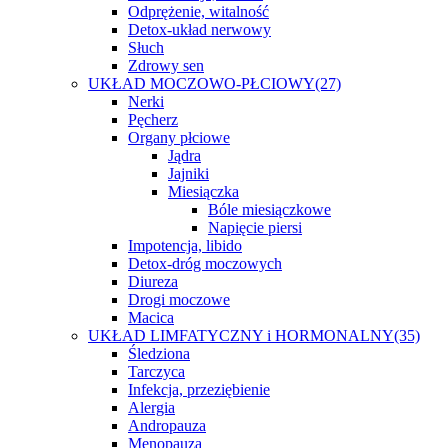
Odprężenie, witalność
Detox-układ nerwowy
Słuch
Zdrowy sen
UKŁAD MOCZOWO-PŁCIOWY
(27)
Nerki
Pęcherz
Organy płciowe
Jądra
Jajniki
Miesiączka
Bóle miesiączkowe
Napięcie piersi
Impotencja, libido
Detox-dróg moczowych
Diureza
Drogi moczowe
Macica
UKŁAD LIMFATYCZNY i HORMONALNY
(35)
Śledziona
Tarczyca
Infekcja, przeziębienie
Alergia
Andropauza
Menopauza