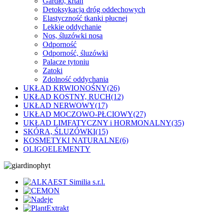
Gardło, krtań
Detoksykacja dróg oddechowych
Elastyczność tkanki płucnej
Lekkie oddychanie
Nos, śluzówki nosa
Odporność
Odporność, śluzówki
Palacze tytoniu
Zatoki
Zdolność oddychania
UKŁAD KRWIONOŚNY
(26)
UKŁAD KOSTNY, RUCH
(12)
UKŁAD NERWOWY
(17)
UKŁAD MOCZOWO-PŁCIOWY
(27)
UKŁAD LIMFATYCZNY i HORMONALNY
(35)
SKÓRA, ŚLUZÓWKI
(15)
KOSMETYKI NATURALNE
(6)
OLIGOELEMENTY