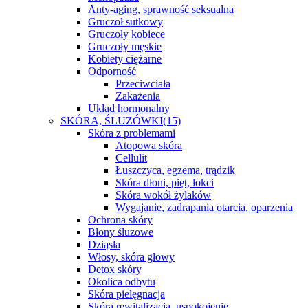
Anty-aging, sprawność seksualna
Gruczoł sutkowy
Gruczoły kobiece
Gruczoły męskie
Kobiety ciężarne
Odporność
Przeciwciała
Zakażenia
Układ hormonalny
SKÓRA, ŚLUZÓWKI
(15)
Skóra z problemami
Atopowa skóra
Cellulit
Łuszczyca, egzema, trądzik
Skóra dłoni, pięt, łokci
Skóra wokół żylaków
Wygajanie, zadrapania otarcia, oparzenia
Ochrona skóry
Błony śluzowe
Dziąsła
Włosy, skóra głowy
Detox skóry
Okolica odbytu
Skóra pielęgnacja
Skóra rewitalizacja, uspokojenie