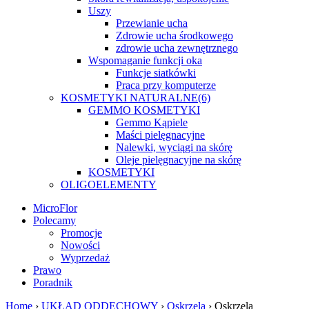
Uszy
Przewianie ucha
Zdrowie ucha środkowego
zdrowie ucha zewnętrznego
Wspomaganie funkcji oka
Funkcje siatkówki
Praca przy komputerze
KOSMETYKI NATURALNE
(6)
GEMMO KOSMETYKI
Gemmo Kąpiele
Maści pielęgnacyjne
Nalewki, wyciągi na skórę
Oleje pielęgnacyjne na skórę
KOSMETYKI
OLIGOELEMENTY
MicroFlor
Polecamy
Promocje
Nowości
Wyprzedaż
Prawo
Poradnik
Home
›
UKŁAD ODDECHOWY
›
Oskrzela
› Oskrzela