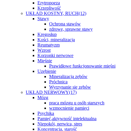
Erytropoeza
Krzepliwość
UKŁAD KOSTNY, RUCH
(12)
Stawy
Ochrona stawów
zdrowe, sprawne stawy
Kręgosłup
Kości, mineralizacja
Reumatyzm
Wzrost
Korzonki nerwowe
Mięśnie
Prawidłowe funkcjonowanie mięśni
Uzębienie
Mineralizacja zębów
Próchnica
Wyrzynanie się zębów
UKŁAD NERWOWY
(17)
Mózg
praca mózgu u osób starszych
wzmocnienie pamięci
Psychika
Pamięć,aktywność intelektualna
Niepokój, nerwica, stres
Koncentracja, starość