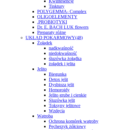
Kwintesencje
Tinktury
POLYGEMMA- Complex
OLIGOELEMENTY
.PROBIOTYKI
Dr. E. BACH LUK flowers
Preparaty różne
UKŁAD POKARMOWY
(48)
Żołądek
nadkwaśność
niedokwaśność
śluzówka żołądka
żołądek i jelita
Jelito
Biegunka
Detox jelit
Dysbioza jelit
Hemoroidy
Jelito grube i cienkie
Sluzówka jelit
Toksyny jelitowe
Wzdęcia
Wątroba
Ochrona komórek wątroby
Pęcherzyk żółciowy